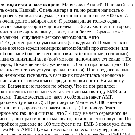
для водителя и пассажиров:
Меня зовут Андрей. Я первый раз
ль омега, Кашкай , Опель Антара и тд, но решил написать о
пробег я удивился я думал , что я проехал не более 3000 км. А
 очень долго выбирал авто. Я рассматривал только седан.
тся с компрессорным двигателем в 156 л.с. хватает и в городе,
 можно и не одну машину , а две, три и более . Тормоза тоже
инимальны , ощущение легкого автомобиля. Авто
го ТО должен расход уменьшится (я так думаю). Шумка у авто,
чшее в классе (среди немецких автомобилей) про японские или
приборов мне больше всего понравился (спокойный, солидный).
лышится приятный звук (ров) мотора, напоминает суперкар :) По
одарок, Пока еще не обслуживался ТО но я спрашивал цены На
евать (есть такая услуга правда платная). При продаже машина
ыло немножко тесновато, в багажник поместилась и коляска и
сивая авто в своем классе среди немецких авто. На машину
дно. Багажник не плохой по объему. Что не понравилось:
зади хотелось по больше места я считаю маловато, у БМВ или
ками. Также жестковато, дает о себе знать пакет АМГ.
проблемы (у класса С) . При покупке Mercedes C180 мнение
, запчасти дорогие не практично и тд.) По поводу будет
ое это так, но я считаю , что 3-4 года не чего серьезного не
 тд но практичности маловато, но я знал , что покупаю. По
тройке и дешевле на 100 тыс будет и тд. БМВ 3 новая уже была
е чем Мерс АМГ. Шумка и жесткая подвеска не супер, после
о наверное это потому что у мерса 156 л.с. турбо , а БМВ 184