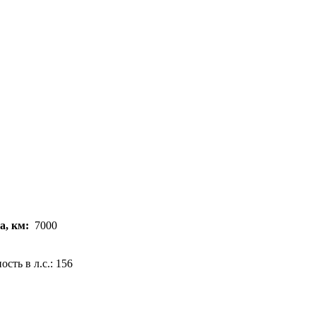
а, км:
7000
сть в л.с.: 156