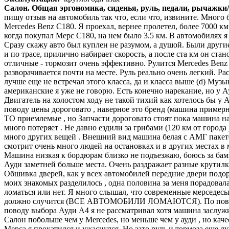
Салон. Общая эргономика, сиденья, руль, педали, рычажки
пишу отзыв на автомобиль так что, если что, извините. Много 
Mercedes Benz C180. Я проехал, вернее пролетел, более 7000 км,
когда покупал Мерс C180, на нем было 3.5 км. В автомобилях я
Сразу скажу авто был куплен не разумом, а душой. Были другие 
и по трасе, прилично набирает скорость, а после ста км он стан
отличные - тормозит очень эффективно. Рулится Mercedes Benz
разворачивается почти на месте. Руль реально очень легкий. Р
лучше еще не встречал этого класса, да и класса выше (d) Муз
американские я уже не говорю. Есть конечно нарекание, но у 
Двигатель на холостом ходу не такой тихий как хотелось бы у 
поводу цены дороговато , наверное это бренд (машина пример
ТО приемлемые , но Запчасти дороговато стоят пока машина на 
много потеряет . Не давно ездили за грибами (120 км от города
много других вещей . Внешний вид машина белая с АМГ пакете,
смотрит очень много людей на остановках и в других местах в 
Машина низкая к бордюрам близко не подъезжаю, боюсь за бамп
Ауди заметней больше места. Очень раздражает разные крутилки
Обшивка дверей, как у всех автомобилей передние двери подор
моих знакомых разделилось , одна половина за меня порадовалас
ломаться или нет. Я много слышал, что современные мерседесы н
должно случится (ВСЕ АВТОМОБИЛИ ЛОМАЮТСЯ). По поводу не п
поводу выбора Ауди А4 я не рассматривал хотя машина заслужи
Салон побольше чем у Mercedes, но меньше чем у ауди , но кач
Мерса я прокатился и ужаснулся. Но зато руль и тормоза еще лу