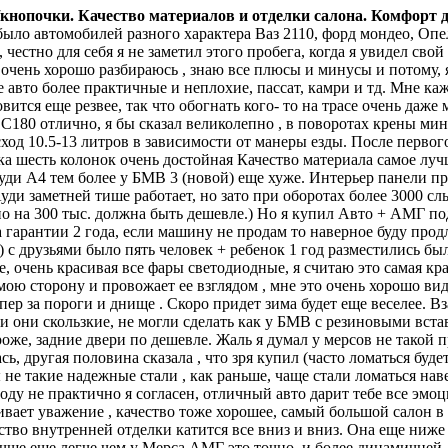
/кнопочки. Качество материалов и отделки салона. Комфорт 
было автомобилей разного характера Ваз 2110, форд мондео, Опе
 честно для себя я не заметил этого пробега, когда я увидел свой 
 очень хорошо разбираюсь , знаю все плюсы и минусы и потому, я
авто более практичные и неплохие, пассат, камри и тд. Мне каже
овится еще резвее, так что обогнать кого- то на трасе очень даже
 C180 отлично, я бы сказал великолепно , в поворотах крены м
асход 10.5-13 литров в зависимости от манеры езды. После перво
ыка шесть колонок очень достойная Качество материала самое лу
Ауди А4 тем более у БМВ 3 (новой) еще хуже. Интерьер панели 
Ауди заметней тише работает, но зато при оборотах более 3000 с
но на 300 тыс. должна быть дешевле.) Но я купил Авто + АМГ п
гарантии 2 года, если машину не продам то наверное буду продл
 ) с друзьями было пять человек + ребенок 1 год разместились б
 очень красивая все фары светодиодные, я считаю это самая кра
мою сторону и провожает ее взглядом , мне это очень хорошо ви
ер за пороги и днище . Скоро придет зима будет еще веселее. В
 они скользкие, не могли сделать как у БМВ с резиновыми встав
оже, задние двери по дешевле. Жаль я думал у мерсов не такой 
ь, другая половина сказала , что зря купил (часто ломаться будет
е такие надежные стали , как раньше, чаще стали ломаться наверн
рактично я согласен, отличный авто дарит тебе все эмоции и
вает уважение , качество тоже хорошее, самый большой салон в 
ество внутренней отделки катится все вниз и вниз. Она еще ниж
чше еще легче чем у Мерса АМГ это точно, и более динамичней ,н