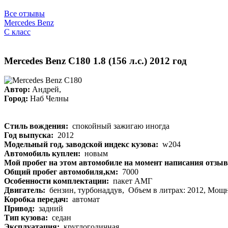
Все отзывы
Mercedes Benz
C класс
Mercedes Benz C180 1.8 (156 л.с.) 2012 год
Автор:
Андрей,
Город:
Наб Челны
Стиль вождения:
спокойный зажигаю иногда
Год выпуска:
2012
Модельный год, заводской индекс кузова:
w204
Автомобиль куплен:
новым
Мой пробег на этом автомобиле на момент написания отзыв
Общий пробег автомобиля,км:
7000
Особенности комплектации:
пакет АМГ
Двигатель:
бензин, турбонаддув, Объем в литрах: 2012, Мощно
Коробка передач:
автомат
Привод:
задний
Тип кузова:
седан
Эксплуатация:
круглогодичная