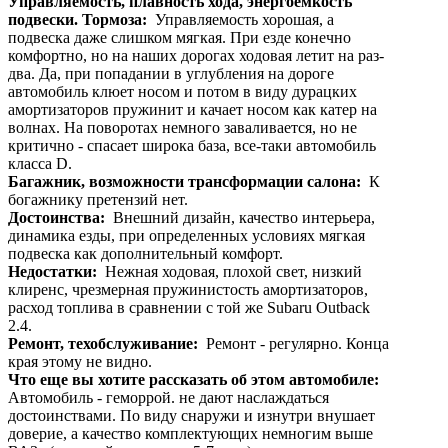
Управляемость, плавность хода, энергоемкость
подвески. Тормоза:
Управляемость хорошая, а
подвеска даже слишком мягкая. При езде конечно
комфортно, но на наших дорогах ходовая летит на раз-
два. Да, при попадании в углубления на дороге
автомобиль клюет носом и потом в виду дурацких
амортизаторов пружинит и качает носом как катер на
волнах. На поворотах немного заваливается, но не
критично - спасает широка база, все-таки автомобиль
класса D.
Багажник, возможности трансформации салона:
К
богажнику претензий нет.
Достоинства:
Внешний дизайн, качество интерьера,
динамика езды, при определенных условиях мягкая
подвеска как дополнительный комфорт.
Недостатки:
Нежная ходовая, плохой свет, низкий
клиренс, чрезмерная пружинистость амортизаторов,
расход топлива в сравнении с той же Subaru Outback
2.4.
Ремонт, техобслуживание:
Ремонт - регулярно. Конца
края этому не видно.
Что еще вы хотите рассказать об этом автомобиле:
Автомобиль - геморрой. не дают наслаждаться
достоинствами. По виду снаружи и изнутри внушает
доверие, а качество комплектующих немногим выше