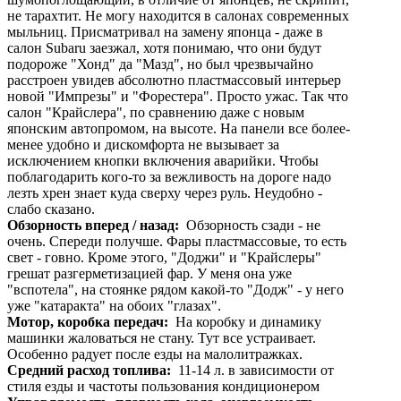
не тарахтит. Не могу находится в салонах современных
мыльниц. Присматривал на замену японца - даже в
салон Subaru заезжал, хотя понимаю, что они будут
подороже "Хонд" да "Мазд", но был чрезвычайно
расстроен увидев абсолютно пластмассовый интерьер
новой "Импрезы" и "Форестера". Просто ужас. Так что
салон "Крайслера", по сравнению даже с новым
японским автопромом, на высоте. На панели все более-
менее удобно и дискомфорта не вызывает за
исключением кнопки включения аварийки. Чтобы
поблагодарить кого-то за вежливость на дороге надо
лезть хрен знает куда сверху через руль. Неудобно -
слабо сказано.
Обзорность вперед / назад:
Обзорность сзади - не
очень. Спереди получше. Фары пластмассовые, то есть
свет - говно. Кроме этого, "Доджи" и "Крайслеры"
грешат разгерметизацией фар. У меня она уже
"вспотела", на стоянке рядом какой-то "Додж" - у него
уже "катаракта" на обоих "глазах".
Мотор, коробка передач:
На коробку и динамику
машинки жаловаться не стану. Тут все устраивает.
Особенно радует после езды на малолитражках.
Средний расход топлива:
11-14 л. в зависимости от
стиля езды и частоты пользования кондиционером