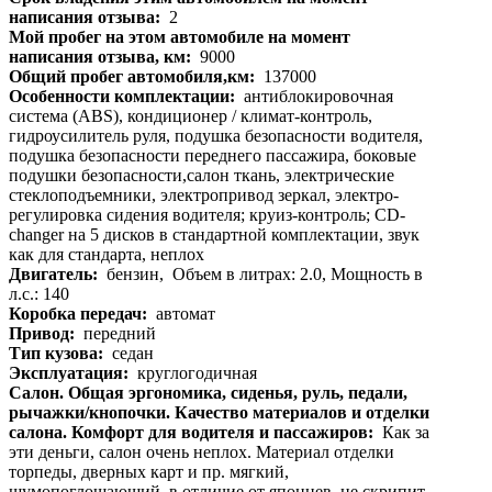
написания отзыва:
2
Мой пробег на этом автомобиле на момент
написания отзыва, км:
9000
Общий пробег автомобиля,км:
137000
Особенности комплектации:
антиблокировочная
система (ABS), кондиционер / климат-контроль,
гидроусилитель руля, подушка безопасности водителя,
подушка безопасности переднего пассажира, боковые
подушки безопасности,салон ткань, электрические
стеклоподъемники, электропривод зеркал, электро-
регулировка сидения водителя; круиз-контроль; CD-
changer на 5 дисков в стандартной комплектации, звук
как для стандарта, неплох
Двигатель:
бензин, Объем в литрах: 2.0, Мощность в
л.с.: 140
Коробка передач:
автомат
Привод:
передний
Тип кузова:
седан
Эксплуатация:
круглогодичная
Салон. Общая эргономика, сиденья, руль, педали,
рычажки/кнопочки. Качество материалов и отделки
салона. Комфорт для водителя и пассажиров:
Как за
эти деньги, салон очень неплох. Материал отделки
торпеды, дверных карт и пр. мягкий,
шумопоглощающий, в отличие от японцев, не скрипит,