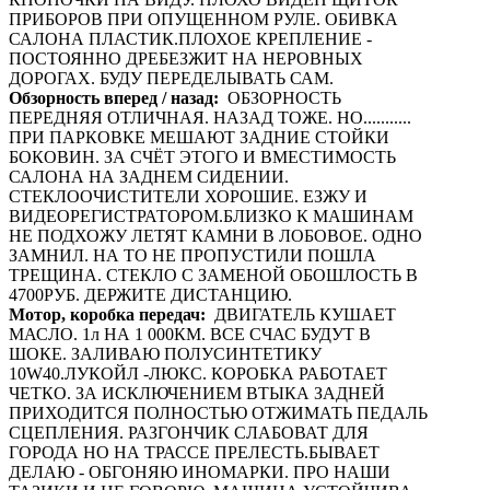
ПРИБОРОВ ПРИ ОПУЩЕННОМ РУЛЕ. ОБИВКА
САЛОНА ПЛАСТИК.ПЛОХОЕ КРЕПЛЕНИЕ -
ПОСТОЯННО ДРЕБЕЗЖИТ НА НЕРОВНЫХ
ДОРОГАХ. БУДУ ПЕРЕДЕЛЫВАТЬ САМ.
Обзорность вперед / назад:
ОБЗОРНОСТЬ
ПЕРЕДНЯЯ ОТЛИЧНАЯ. НАЗАД ТОЖЕ. НО...........
ПРИ ПАРКОВКЕ МЕШАЮТ ЗАДНИЕ СТОЙКИ
БОКОВИН. ЗА СЧЁТ ЭТОГО И ВМЕСТИМОСТЬ
САЛОНА НА ЗАДНЕМ СИДЕНИИ.
СТЕКЛООЧИСТИТЕЛИ ХОРОШИЕ. ЕЗЖУ И
ВИДЕОРЕГИСТРАТОРОМ.БЛИЗКО К МАШИНАМ
НЕ ПОДХОЖУ ЛЕТЯТ КАМНИ В ЛОБОВОЕ. ОДНО
ЗАМНИЛ. НА ТО НЕ ПРОПУСТИЛИ ПОШЛА
ТРЕЩИНА. СТЕКЛО С ЗАМЕНОЙ ОБОШЛОСТЬ В
4700РУБ. ДЕРЖИТЕ ДИСТАНЦИЮ.
Мотор, коробка передач:
ДВИГАТЕЛЬ КУШАЕТ
МАСЛО. 1л НА 1 000КМ. ВСЕ СЧАС БУДУТ В
ШОКЕ. ЗАЛИВАЮ ПОЛУСИНТЕТИКУ
10W40.ЛУКОЙЛ -ЛЮКС. КОРОБКА РАБОТАЕТ
ЧЕТКО. ЗА ИСКЛЮЧЕНИЕМ ВТЫКА ЗАДНЕЙ
ПРИХОДИТСЯ ПОЛНОСТЬЮ ОТЖИМАТЬ ПЕДАЛЬ
СЦЕПЛЕНИЯ. РАЗГОНЧИК СЛАБОВАТ ДЛЯ
ГОРОДА НО НА ТРАССЕ ПРЕЛЕСТЬ.БЫВАЕТ
ДЕЛАЮ - ОБГОНЯЮ ИНОМАРКИ. ПРО НАШИ