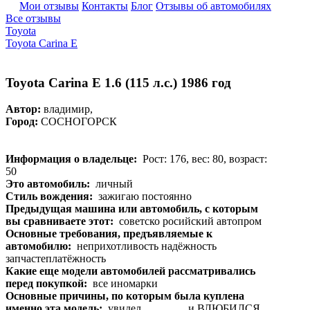
Мои отзывы
Контакты
Блог
Отзывы об автомобилях
Все отзывы
Toyota
Toyota Carina E
Toyota Carina E 1.6 (115 л.с.) 1986 год
Автор:
владимир,
Город:
СОСНОГОРСК
Информация о владельце:
Рост: 176, вес: 80, возраст:
50
Это автомобиль:
личный
Стиль вождения:
зажигаю постоянно
Предыдущая машина или автомобиль, с которым
вы сравниваете этот:
советско росийский автопром
Основные требования, предъявляемые к
автомобилю:
неприхотливость надёжность
запчастеплатёжность
Какие еще модели автомобилей рассматривались
перед покупкой:
все иномарки
Основные причины, по которым была куплена
именно эта модель:
увидел................ и ВЛЮБИЛСЯ.