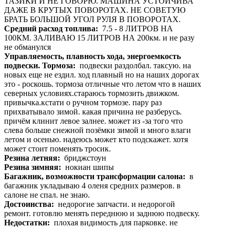
ТАЗИКИ И НЕ ГОВОРЮ. МАШИНА УСТОЙЧИВА
ДАЖЕ В КРУТЫХ ПОВОРОТАХ. НЕ СОВЕТУЮ
БРАТЬ БОЛЬШОЙ УГОЛ РУЛЯ В ПОВОРОТАХ.
Средний расход топлива:
7.5 - 8 ЛИТРОВ НА
100КМ. ЗАЛИВАЮ 15 ЛИТРОВ НА 200км. и не разу
не обманулся
Управляемость, плавность хода, энергоемкость
подвески. Тормоза:
подвески раздолбал. таксую. на
новых еще не ездил. ход плавный но на наших дорогах
это - роскошь. тормоза отличные что летом что в наших
северных условиях.стараюсь тормозить движком.
привычка.кстати о ручном тормозе. пару раз
прихватывало зимой. какая причина не разберусь.
причём клинит левое залнее. может из -за того что
слева больше снежной позёмки зимой и много влаги
летом и осенью. надеюсь может кто подскажет. хотя
может стоит поменять тросик.
Резина летняя:
бриджстоун
Резина зимняя:
нокиан шипы
Багажник, возможности трансформации салона:
в
багажник укладываю 4 оленя средних размеров. в
салоне не спал. не знаю.
Достоинства:
недорогие запчасти. и недорогой
ремонт. готовлю менять переднюю и заднюю подвеску.
Недостатки:
плохая видимость для парковке. не