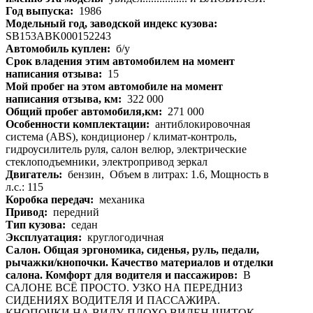
Год выпуска:
1986
Модельный год, заводской индекс кузова:
SB153ABK000152243
Автомобиль куплен:
б/у
Срок владения этим автомобилем на момент
написания отзыва:
15
Мой пробег на этом автомобиле на момент
написания отзыва, км:
322 000
Общий пробег автомобиля,км:
271 000
Особенности комплектации:
антиблокировочная
система (ABS), кондиционер / климат-контроль,
гидроусилитель руля, салон велюр, электрические
стеклоподъемники, электропривод зеркал
Двигатель:
бензин, Объем в литрах: 1.6, Мощность в
л.с.: 115
Коробка передач:
механика
Привод:
передний
Тип кузова:
седан
Эксплуатация:
круглогодичная
Салон. Общая эргономика, сиденья, руль, педали,
рычажки/кнопочки. Качество материалов и отделки
салона. Комфорт для водителя и пассажиров:
В
САЛОНЕ ВСЁ ПРОСТО. УЗКО НА ПЕРЕДНИЗ
СИДЕНИЯХ ВОДИТЕЛЯ И ПАССАЖИРА.
КНОПОЧКИ НА ВИДУ. ПЛОХО ВИДЕН ЩИТОК