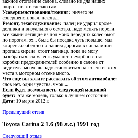
важное отопление салона. слелано не для наших
широт. но это сделаю сам
Усовершенствования/тюнинг:
ничего не
совершенствовал. некогда.
Ремонт, техобслуживание:
палец не ударил кроме
доливки и визуального осмотра. надо менять пороги.
все камни летящие из под моих передних колёс бьют
по порогам. эх... была бы посадка чуть повыше. мал
клиренс.особенно по нашим дорогам.в сигналиции
пропала сирена. стоит магикар. пока не могу
разобраться. схема есть ума нет. неудобно стоят
коробки предохранителей особенно в салоне от
водителя. меняешь надо становиться на коленки. хотя
места в моторном отсеке много.
Что еще вы хотите рассказать об этом автомобиле:
слов нет. одни чувства. чмок.....
Если будет возможность, следующей машиной
будет:
эта же модель, только в лучшем состоянии
Дата:
19 марта 2012 г.
Предыдущий отзыв
Toyota Carina 2 1.6 (98 л.с.) 1991 год
Следующий отзыв