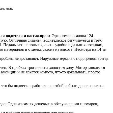
ал, люк
для водителя и пассажиров:
Эргономика салона 124
пую. Отличные сиденья, водительское регулируется в трех
 Педаль газа напольная, очень удобно в дальних поездках,
о материалов и отделка салона на высоте. Несмотря на 14-ти
проблем не доставляет. Наружные зеркала с подогревом всегда
ичен. В пробках трогаюсь на холостом ходу. Мотор заводился
мбиции и не хочется кому-то, что-то доказывать, просто
что бы подвеска сработала на отбой, а были довольно-таки
одов. Одна из самых дешевых в обслуживании иномарок,
 и порогов вокруг колодцев для домкрата.