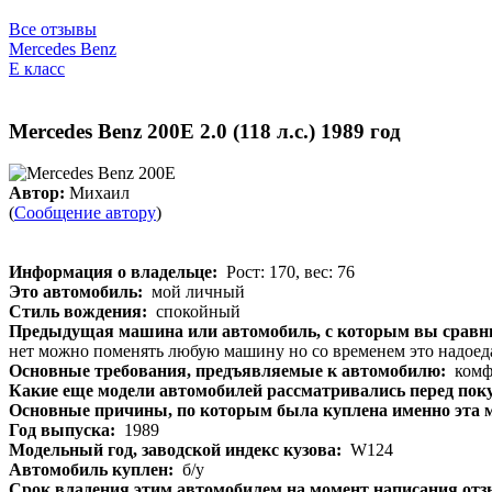
Все отзывы
Mercedes Benz
E класс
Mercedes Benz 200E 2.0 (118 л.с.) 1989 год
Автор:
Михаил
(
Сообщение автору
)
Информация о владельце:
Рост: 170, вес: 76
Это автомобиль:
мой личный
Стиль вождения:
спокойный
Предыдущая машина или автомобиль, с которым вы сравни
нет можно поменять любую машину но со временем это надоеда
Основные требования, предъявляемые к автомобилю:
комфо
Какие еще модели автомобилей рассматривались перед пок
Основные причины, по которым была куплена именно эта 
Год выпуска:
1989
Модельный год, заводской индекс кузова:
W124
Автомобиль куплен:
б/у
Срок владения этим автомобилем на момент написания от