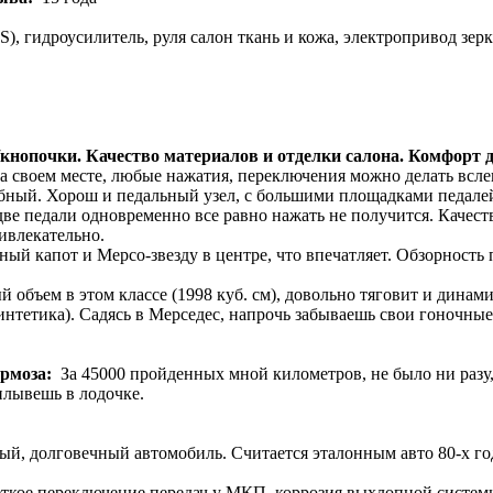
, гидроусилитель, руля салон ткань и кожа, электропривод зерк
/кнопочки. Качество материалов и отделки салона. Комфорт 
а своем месте, любые нажатия, переключения можно делать всле
обный. Хорош и педальный узел, с большими площадками педалей.
две педали одновременно все равно нажать не получится. Качеств
ивлекательно.
й капот и Мерсо-звезду в центре, что впечатляет. Обзорность 
 объем в этом классе (1998 куб. см), довольно тяговит и динам
тетика). Садясь в Мерседес, напрочь забываешь свои гоночные а
ормоза:
За 45000 пройденных мной километров, не было ни разу, 
плывешь в лодочке.
ный, долговечный автомобиль. Считается эталонным авто 80-х г
еткое переключение передач у МКП, коррозия выхлопной системы