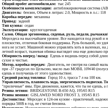
Общий пробег автомобиля,км:
тыс 245
Особенности комплектации:
антиблокировочная система (ABS)
Двигатель:
бензин, Объем в литрах: 2.0, Мощность в л.с.: 118
Коробка передач:
механика
Привод:
задний
Тип кузова:
седан
Эксплуатация:
круглогодичная
Салон. Общая эргономика, сиденья, руль, педали, рычажки
Мерседеса на высочайшем уровне. Все находится под рукой и н
плоскостях, отличная боковая поддержка. Руль большой, но уд
нога не устает. Машиной можно управлять хоть в валенках, на 
летний возраст, тканевая обивка выглядит она еще довольно пр
Обзорность вперед / назад:
Едешь и видишь перед собой длинны
сухие и чистые.
Мотор, коробка передач:
Двигатель, не смотря на самый малый
при -37 градусах по Цельсию, масло лью MOBIL 10W40 (полусин
едешь и получаешь от этого удовольствие.
Средний расход топлива:
Город 10 л, трасса 7 л на 100 км.
Управляемость, плавность хода, энергоемкость подвески. Т
"приличные" ямы. При движении, кажется, что ты не едешь, а 
Резина летняя:
BRIDGESTONE B-650 AQ, 195/65 R15
Резина зимняя:
GISLAWED NORD FROST 3, 195/65 R15
Достоинства:
Мерседес в 124-ом кузове - практичный, надеж
порядка 500$ в год, не считая бензина.
Недостатки:
Недостаточное реактивное действие на руле, неч