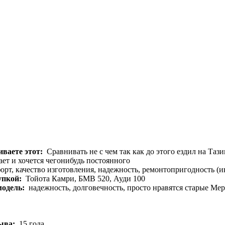
ваете этот:
Сравнивать не с чем так как до этого ездил на Тази
ет и хочется чегонибудь постоянного
рт, качество изготовления, надежность, ремонтопригодность (и
упкой:
Тойота Камри, БМВ 520, Ауди 100
модель:
надежность, долговечность, просто нравятся старые Ме
зыва:
15 года