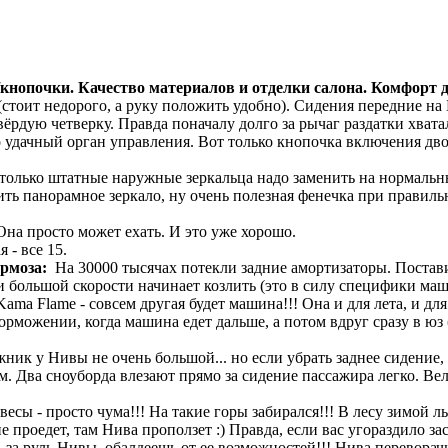
/кнопочки. Качество материалов и отделки салона. Комфорт 
(стоит недорого, а руку положить удобно). Сидения передние на 
ёрдую четверку. Правда поначалу долго за рычаг раздатки хватал
о удачный орган управления. Вот только кнопочка включения двор
только штатные наружные зеркальца надо заменить на нормальны
пить панорамное зеркало, ну очень полезная фенечка при правил
на просто может ехать. И это уже хорошо.
 - все 15.
ормоза:
На 30000 тысячах потекли задние амортизаторы. Постав
 большой скорости начинает козлить (это в силу специфики маш
ma Flame - совсем другая будет машина!!! Она и для лета, и для
можении, когда машина едет дальше, а потом вдруг сразу в юз 
жник у Нивы не очень большой... но если убрать заднее сидение,
ом. Два сноуборда влезают прямо за сидение пассажира легко. 
сы - просто чума!!! На такие горы забирался!!! В лесу зимой лы
 проедет, там Нива проползет :) Правда, если вас угораздило зас
 за руль Нивы, обалдеешь от ее возможностей!!! Нива переворачи