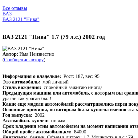
Все отзывы
ВАЗ
ВАЗ 2121 "Нива"
ВАЗ 2121 "Нива" 1.7 (79 л.с.) 2002 год
Автор:
Имя Неизвестно
(
Сообщение автору
)
Информация о владельце:
Рост: 187, вес: 95
Это автомобиль:
мой личный
Стиль вождения:
спокойный зажигаю иногда
Предыдущая машина или автомобиль, с которым вы сравни
ураган так ураган был!
Какие еще модели автомобилей рассматривались перед пок
Основные причины, по которым была куплена именно эта 
Год выпуска:
2002
Автомобиль куплен:
новым
Срок владения этим автомобилем на момент написания от
Общий пробег автомобиля,км:
84000
Двигатель:
бензин, Объем в литрах: 1.7, Мощность в л.с.: 79