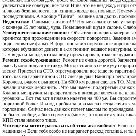
увлекаться не советую, все-таки Нива это не вездеход, и при 
иллюзия безопасности, т.к. сидишь вроде как повыше. Почему 
последствиями. А вообще "Тайга" - машина для двоих, поскольк
Недостатки:
Галимые запчасти!!!! Новые сальники могут запро
с конвера 25 лет назад, чуда. Повышенный шум в салоне. Слаб
Усовершенствования/тюнинг:
Обязательно перво-наперво за
кренится при прохождении на скорости поворотов). Заменил а
подслеповатые фары). В фары поставил нормальные дорогие лам
которые вбухивают деньги в а-ля тюнинг, вешают кенгурины, к
Там ведь на заводе, кто машину проектировал, тоже не дураки 
Ремонт, техобслуживание:
Ремонт не очень дорогой. Запчасти 
лью Лукойл полусинтетику). Мотор затаил в себе кучу сюрпризов.
звенят. Приехал на СТО, отрегулировали все (еще по гарантии), 
того, как на гарантийной СТО слесарь дядя Ваня при регулировк
Королева, рядом с рынком). На 6000 км решил сделать ТО. Меняю
начали движок дербанить... Что мы имеем: подогретый движок (с
Клапанные пружины превратились в висящие колечки на клапана
рубашки... Вот так вот я плавно налетел на 400 у.е. Вы спросит
пороховой бочке. Из-под пробки залива масла всегда сочится ма
горловины. Сейчас весь движок потеет маслом по прокладкам.
не было вообще, а был герметик (может, технология у них така
КПП стала намного тише.
Что еще вы хотите рассказать об этом автомобиле:
Если ты 
машинки -) Если тебя особо не напрягает расход топлива, и ты 