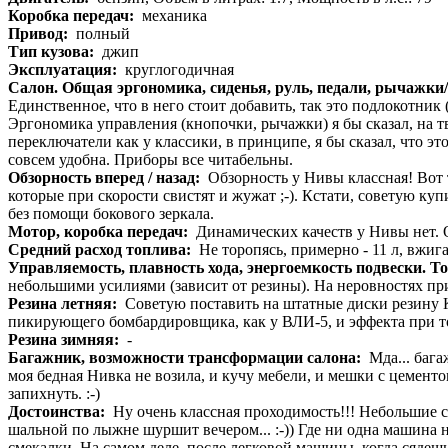
Коробка передач:
механика
Привод:
полный
Тип кузова:
джип
Эксплуатация:
круглогодичная
Салон. Общая эргономика, сиденья, руль, педали, рычажки
Единственное, что в него стоит добавить, так это подлокотник 
Эргономика управления (кнопочки, рычажки) я бы сказал, на тв
переключатели как у классики, в принципе, я бы сказал, что эт
совсем удобна. Приборы все читабельны.
Обзорность вперед / назад:
Обзорность у Нивы классная! Вот 
которые при скорости свистят и жужат ;-). Кстати, советую ку
без помощи бокового зеркала.
Мотор, коробка передач:
Динамических качеств у Нивы нет. О
Средний расход топлива:
Не торопясь, примерно - 11 л, вжигая
Управляемость, плавность хода, энергоемкость подвески. Т
небольшими усилиями (зависит от резины). На неровностях при
Резина летняя:
Советую поставить на штатные диски резину Ka
пикирующего бомбардировщика, как у ВЛИ-5, и эффекта при тор
Резина зимняя:
-
Багажник, возможности трансформации салона:
Мда... бага
моя бедная Нивка не возила, и кучу мебели, и мешки с цемент
запихнуть. :-)
Достоинства:
Ну очень классная проходимость!!! Небольшие све
шальной по лыжне шуршит вечером... :-)) Где ни одна машина не
смекалки. На самом деле, после легковой машины, когда сядешь