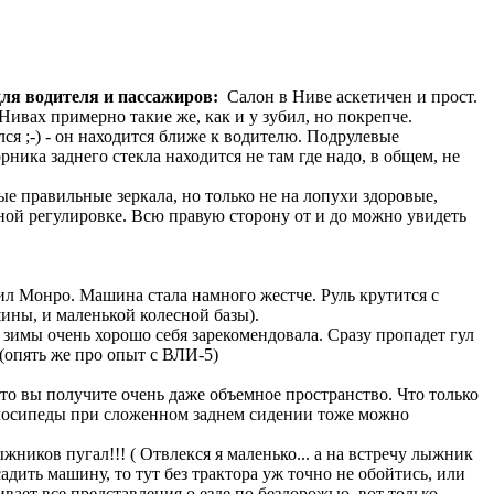
для водителя и пассажиров:
Салон в Ниве аскетичен и прост.
Нивах примерно такие же, как и у зубил, но покрепче.
ся ;-) - он находится ближе к водителю. Подрулевые
ника заднего стекла находится не там где надо, в общем, не
е правильные зеркала, но только не на лопухи здоровые,
ьной регулировке. Всю правую сторону от и до можно увидеть
ил Монро. Машина стала намного жестче. Руль крутится с
ины, и маленькой колесной базы).
 зимы очень хорошо себя зарекомендовала. Сразу пропадет гул
(опять же про опыт с ВЛИ-5)
 то вы получите очень даже объемное пространство. Что только
Велосипеды при сложенном заднем сидении тоже можно
жников пугал!!! ( Отвлекся я маленько... а на встречу лыжник
адить машину, то тут без трактора уж точно не обойтись, или
вает все представления о езде по бездорожью, вот только