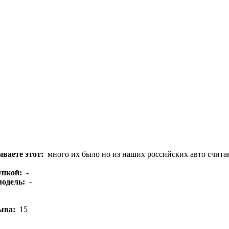
ваете этот:
много их было но из наших российских авто счит
упкой:
-
модель:
-
зыва:
15