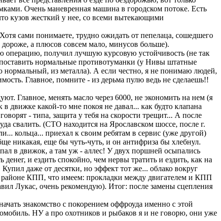
ломками. Очень маневренная машина в городском потоке. Есть
что кузов жесткий у нее, со всеми вытекающими
. Хотя сами понимаете, трудно ожидать от пепелаца, сошедшего
 дороже, а плюсов совсем мало, минусов больше).
ю операцию, получил лучшую курсовую устойчивость (не так
ер поставить нормальные противотуманки (у Нивы штатные
 нормальный, из металла). А если честно, я не понимаю людей,
ость. Главное, помните - из дерьма пулю ведь не сделаешь!!
уют. Главное, менять масло через 6000, не экономить на нем (я
 в движке какой-то мне покоя не давал... как будто клапана
оворят - типа, защита у тебя на скорости трещит... А после
уда свалить. (СТО находится на Ярославском шоссе, после г.
... кольца... приехал к своим ребятам в сервис (уже другой)
бще никакая, еще бы чуть-чуть, и он антифриза бы хлебнул.
пал в движок, а там уж - аллес! У двух поршней осыпались
ь денег, и ездить спокойно, чем нервы тратить и ездить, как на
 Купил даже от десятки, но эффект тот же... облако вокруг
 в районе КПП, что имеем: прокладки между двигателем и КПП
тавил Лукас, очень рекомендую). Итог: после замены сцепления
ачать знакомство с покорением оффроуда именно с этой
втомобиль. НУ а про охотников и рыбаков я и не говорю, они уже