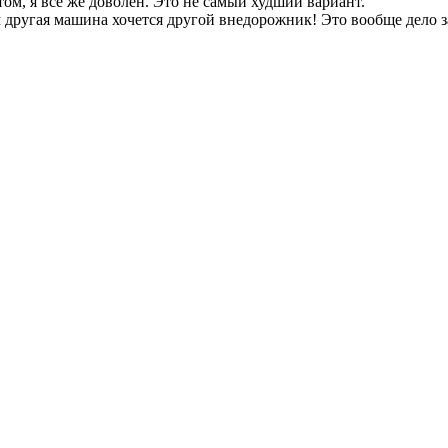
том, я все же доволен. Это не самый худший вариант.
другая машина хочется другой внедорожник! Это вообще дело з